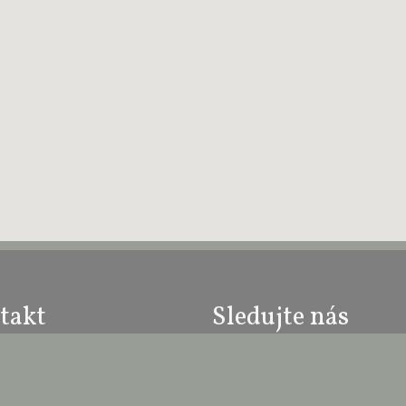
takt
Sledujte nás
 Veveří
Dvůr 263